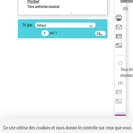
sélectio
[Thriller]
Auteur d’œuvre
Titre uniforme musical
(
0
)
Temperton, Rod (1947-2016)
Statut de la notice d’autorité
Tri par :
Défaut
Notice élémentaire
sur 1
20
résultats/page
Type de notice d'autorité
Œuvre
Sauvegarder votre recherche
AFFINER
Tous le
Type de notice d'autorité
résultat
(
1
)
Œuvre
(1)
Titre uniforme musical
(1)
Statut de la notice d’autorité
Pays
Auteur d’œuvre
Ce site utilise des cookies et vous donne le contrôle sur ceux que vous