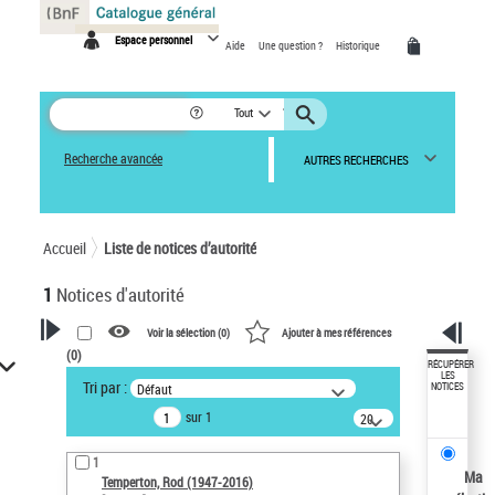
Panneau de gestion des cookies
Espace personnel
Aide
Une question ?
Historique
Tout
Recherche avancée
AUTRES RECHERCHES
Accueil
Liste de notices d’autorité
1
Notices d'autorité
Voir la sélection (
0
)
Ajouter à mes références
(
0
)
VOTRE RECHERCHE
RÉCUPÉRER
LES
Tri par :
Défaut
NOTICES
Recherche avancée dans les
sur 1
notices d’autorité
20
résultats/page
Œuvres liées à l'auteur :
1
Temperton, Rod (1947-2016)
Ma
Temperton, Rod (1947-2016)