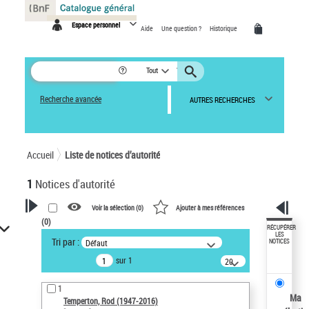
Panneau de gestion des cookies
Espace personnel
Aide
Une question ?
Historique
Tout
Recherche avancée
AUTRES RECHERCHES
Accueil
Liste de notices d’autorité
1
Notices d'autorité
Voir la sélection (
0
)
Ajouter à mes références
(
0
)
VOTRE RECHERCHE
RÉCUPÉRER
LES
Tri par :
Défaut
NOTICES
Recherche avancée dans les
sur 1
notices d’autorité
20
résultats/page
Œuvres liées à l'auteur :
1
Temperton, Rod (1947-2016)
Ma
Temperton, Rod (1947-2016)