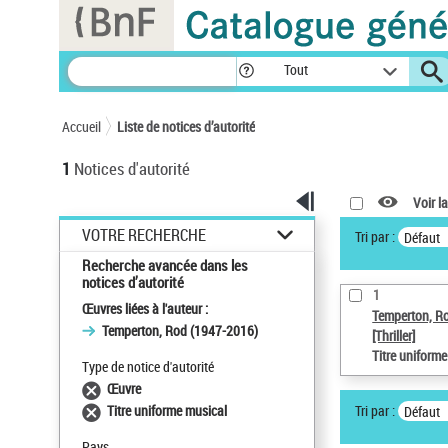
Panneau de gestion des cookies
Tout
Accueil
Liste de notices d’autorité
1
Notices d'autorité
Voir la
VOTRE RECHERCHE
Tri par :
Défaut
Recherche avancée dans les
notices d’autorité
1
Œuvres liées à l'auteur :
Temperton, R
Temperton, Rod (1947-2016)
[Thriller]
Titre uniform
Type de notice d'autorité
Œuvre
Tri par :
Titre uniforme musical
Défaut
Pays