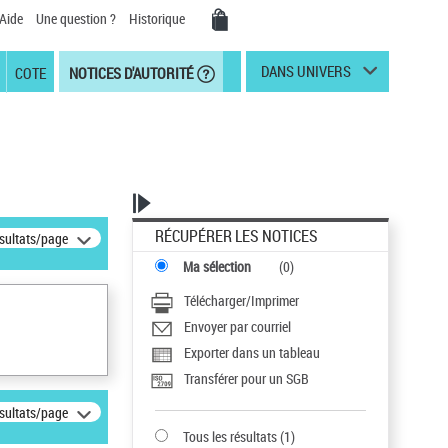
Aide
Une question ?
Historique
DANS UNIVERS
COTE
NOTICES D'AUTORITÉ
RÉCUPÉRER LES NOTICES
ésultats/page
Ma sélection
(
0
)
Télécharger/Imprimer
Envoyer par courriel
Exporter dans un tableau
Transférer pour un SGB
ésultats/page
Tous les résultats
(
1
)