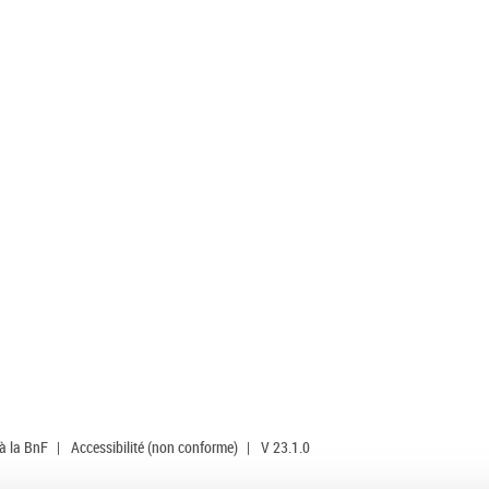
 à la BnF
|
Accessibilité (non conforme)
|
V 23.1.0