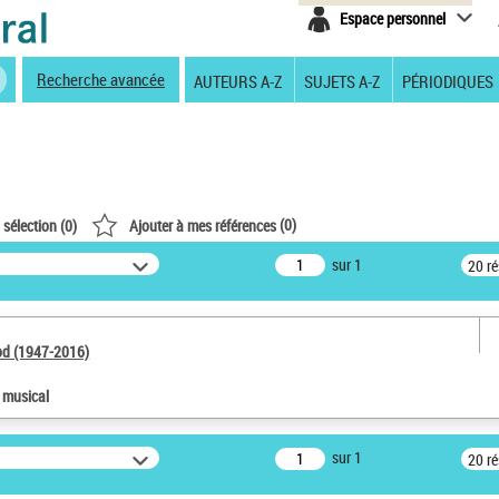
Espace personnel
Recherche avancée
AUTEURS A-Z
SUJETS A-Z
PÉRIODIQUES
(
0
)
 sélection (
0
)
Ajouter à mes références
sur 1
20 r
od (1947-2016)
e musical
sur 1
20 r