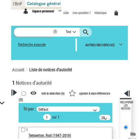
Panneau de gestion des cookies
Espace personnel
Aide
Une question ?
Historique
Tout
Recherche avancée
AUTRES RECHERCHES
Accueil
Liste de notices d’autorité
1
Notices d'autorité
Voir la sélection (
0
)
Ajouter à mes références
(
0
)
VOTRE RECHERCHE
RÉCUPÉRER
LES
Tri par :
Défaut
NOTICES
Recherche avancée dans les
sur 1
notices d’autorité
20
résultats/page
Œuvres liées à l'auteur :
1
Temperton, Rod (1947-2016)
Ma
Temperton, Rod (1947-2016)