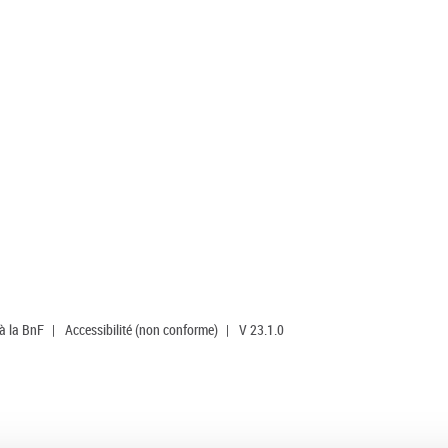
 à la BnF
|
Accessibilité (non conforme)
|
V 23.1.0