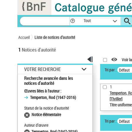
Panneau de gestion des cookies
Tout
Accueil
Liste de notices d’autorité
1
Notices d'autorité
Voir la
VOTRE RECHERCHE
Tri par :
Défaut
Recherche avancée dans les
notices d’autorité
1
Œuvres liées à l'auteur :
Temperton, R
Temperton, Rod (1947-2016)
[Thriller]
Titre uniform
Statut de la notice d’autorité
Notice élémentaire
Tri par :
Défaut
Auteur d’œuvre
Temperton, Rod (1947-2016)