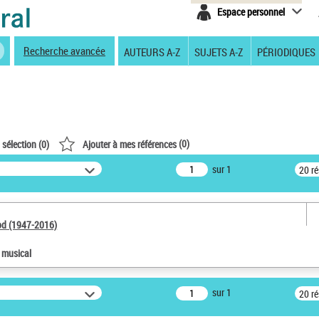
Espace personnel
Recherche avancée
AUTEURS A-Z
SUJETS A-Z
PÉRIODIQUES
(
0
)
 sélection (
0
)
Ajouter à mes références
sur 1
20 r
od (1947-2016)
e musical
sur 1
20 r