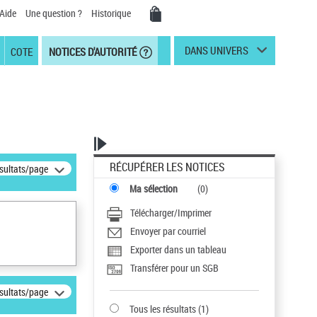
Aide
Une question ?
Historique
DANS UNIVERS
COTE
NOTICES D'AUTORITÉ
RÉCUPÉRER LES NOTICES
ésultats/page
Ma sélection
(
0
)
Télécharger/Imprimer
Envoyer par courriel
Exporter dans un tableau
Transférer pour un SGB
ésultats/page
Tous les résultats
(
1
)