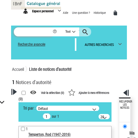
Panneau de gestion des cookies
Espace personnel
Aide
Une question ?
Historique
Tout
Recherche avancée
AUTRES RECHERCHES
Accueil
Liste de notices d’autorité
1
Notices d'autorité
Voir la sélection (
0
)
Ajouter à mes références
(
0
)
VOTRE RECHERCHE
RÉCUPÉRER
LES
Tri par :
Défaut
NOTICES
Recherche avancée dans les
sur 1
notices d’autorité
20
résultats/page
Œuvres liées à l'auteur :
1
Temperton, Rod (1947-2016)
Ma
Temperton, Rod (1947-2016)