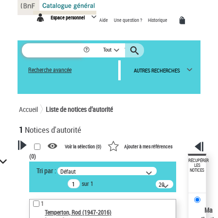
Panneau de gestion des cookies
Espace personnel
Aide
Une question ?
Historique
Tout
Recherche avancée
AUTRES RECHERCHES
Accueil
Liste de notices d’autorité
1
Notices d'autorité
Voir la sélection (
0
)
Ajouter à mes références
(
0
)
VOTRE RECHERCHE
RÉCUPÉRER
LES
Tri par :
Défaut
NOTICES
Recherche avancée dans les
sur 1
notices d’autorité
20
résultats/page
Œuvres liées à l'auteur :
1
Temperton, Rod (1947-2016)
Ma
Temperton, Rod (1947-2016)