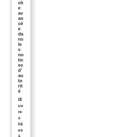
ch
e
av
an
cé
e
da
ns
le
s
no
tic
es
d’
au
to
rit
é
Œ
uv
re
s
lié
es
à