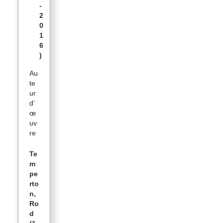
-
2
0
1
6
)
Au
te
ur
d’
œ
uv
re
Te
m
pe
rto
n,
Ro
d