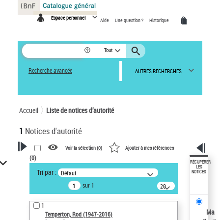
Panneau de gestion des cookies
Espace personnel
Aide
Une question ?
Historique
Tout
Recherche avancée
AUTRES RECHERCHES
Accueil
Liste de notices d’autorité
1
Notices d'autorité
Voir la sélection (
0
)
Ajouter à mes références
(
0
)
VOTRE RECHERCHE
RÉCUPÉRER
LES
Tri par :
Défaut
NOTICES
Recherche avancée dans les
sur 1
notices d’autorité
20
résultats/page
Œuvres liées à l'auteur :
1
Temperton, Rod (1947-2016)
Ma
Temperton, Rod (1947-2016)