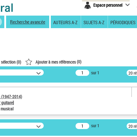
Espace personnel
Recherche avancée
AUTEURS A-Z
SUJETS A-Z
PÉRIODIQUES
(
0
)
 sélection (
0
)
Ajouter à mes références
sur 1
20 r
a (1947-2014)
 guitare]
e musical
sur 1
20 r