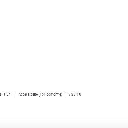
 à la BnF
|
Accessibilité (non conforme)
|
V 23.1.0