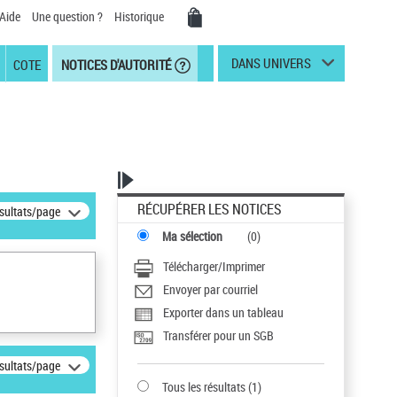
Aide
Une question ?
Historique
DANS UNIVERS
COTE
NOTICES D'AUTORITÉ
RÉCUPÉRER LES NOTICES
ésultats/page
Ma sélection
(
0
)
Télécharger/Imprimer
Envoyer par courriel
Exporter dans un tableau
Transférer pour un SGB
ésultats/page
Tous les résultats
(
1
)