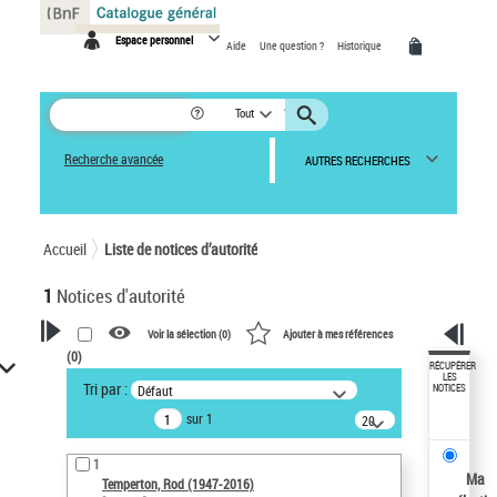
Panneau de gestion des cookies
Espace personnel
Aide
Une question ?
Historique
Tout
Recherche avancée
AUTRES RECHERCHES
Accueil
Liste de notices d’autorité
1
Notices d'autorité
Voir la sélection (
0
)
Ajouter à mes références
(
0
)
VOTRE RECHERCHE
RÉCUPÉRER
LES
Tri par :
Défaut
NOTICES
Recherche avancée dans les
sur 1
notices d’autorité
20
résultats/page
Œuvres liées à l'auteur :
1
Temperton, Rod (1947-2016)
Ma
Temperton, Rod (1947-2016)