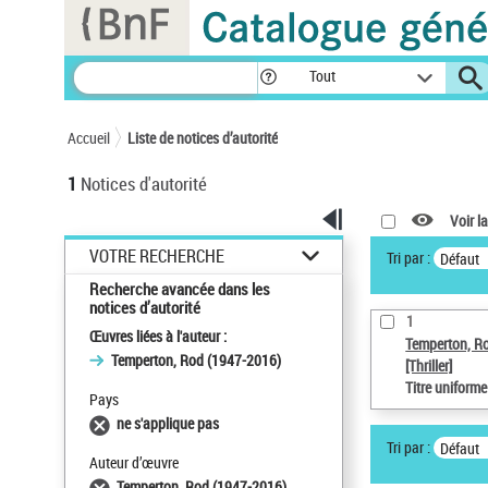
Panneau de gestion des cookies
Tout
Accueil
Liste de notices d’autorité
1
Notices d'autorité
Voir la
VOTRE RECHERCHE
Tri par :
Défaut
Recherche avancée dans les
notices d’autorité
1
Œuvres liées à l'auteur :
Temperton, R
Temperton, Rod (1947-2016)
[Thriller]
Titre uniform
Pays
ne s'applique pas
Tri par :
Défaut
Auteur d’œuvre
Temperton, Rod (1947-2016)