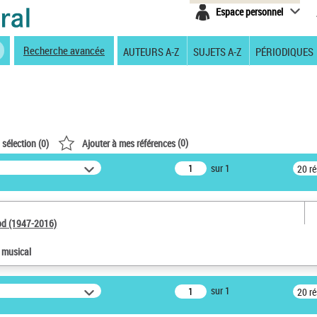
Espace personnel
Recherche avancée
AUTEURS A-Z
SUJETS A-Z
PÉRIODIQUES
(
0
)
 sélection (
0
)
Ajouter à mes références
sur 1
20 r
od (1947-2016)
e musical
sur 1
20 r