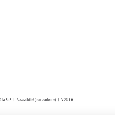
 à la BnF
|
Accessibilité (non conforme)
|
V 23.1.0