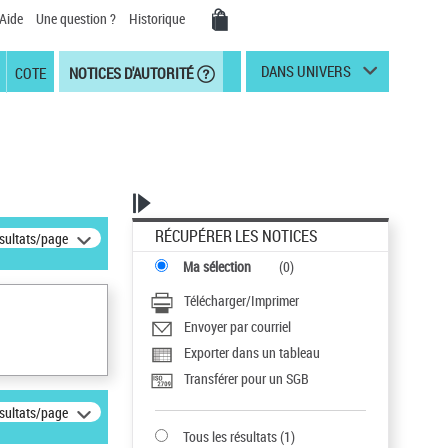
Aide
Une question ?
Historique
DANS UNIVERS
COTE
NOTICES D'AUTORITÉ
RÉCUPÉRER LES NOTICES
ésultats/page
Ma sélection
(
0
)
Télécharger/Imprimer
Envoyer par courriel
Exporter dans un tableau
Transférer pour un SGB
ésultats/page
Tous les résultats
(
1
)