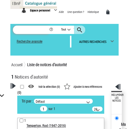
Panneau de gestion des cookies
Espace personnel
Aide
Une question ?
Historique
Tout
Recherche avancée
AUTRES RECHERCHES
Accueil
Liste de notices d’autorité
1
Notices d'autorité
Voir la sélection (
0
)
Ajouter à mes références
(
0
)
VOTRE RECHERCHE
RÉCUPÉRER
LES
Tri par :
Défaut
NOTICES
Recherche avancée dans les
sur 1
notices d’autorité
20
résultats/page
Œuvres liées à l'auteur :
1
Temperton, Rod (1947-2016)
Ma
Temperton, Rod (1947-2016)