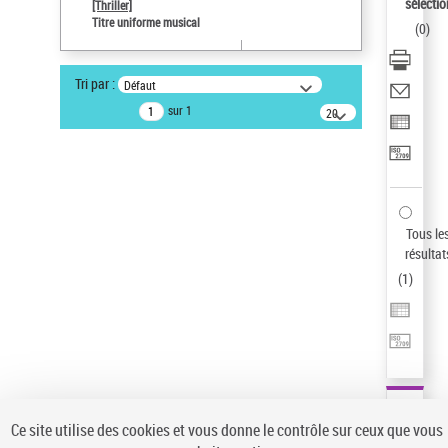
Sauvegarder votre recherche
sélectio
[Thriller]
Titre uniforme musical
(
0
)
AFFINER
Type de notice d'autorité
Tri par :
Défaut
Œuvre
(1)
sur 1
20
résultats/page
Titre uniforme musical
(1)
Statut de la notice d’autorité
Pays
Auteur d’œuvre
Tous le
résultat
(
1
)
Ce site utilise des cookies et vous donne le contrôle sur ceux que vous