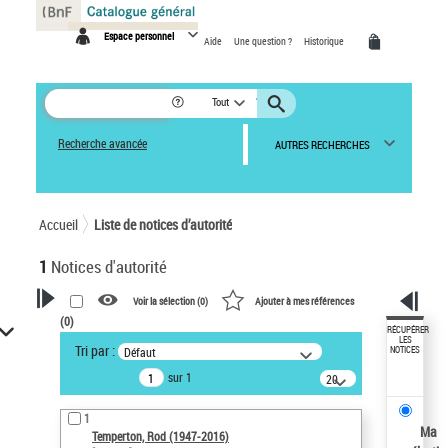
Panneau de gestion des cookies
Espace personnel
Aide
Une question ?
Historique
Tout
Recherche avancée
AUTRES RECHERCHES
Accueil
Liste de notices d’autorité
1
Notices d'autorité
Voir la sélection (
0
)
Ajouter à mes références
(
0
)
VOTRE RECHERCHE
RÉCUPÉRER
LES
Tri par :
Défaut
NOTICES
Recherche avancée dans les
sur 1
notices d’autorité
20
résultats/page
Œuvres liées à l'auteur :
1
Temperton, Rod (1947-2016)
Ma
Temperton, Rod (1947-2016)