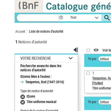
Panneau de gestion des cookies
Tout
Accueil
Liste de notices d’autorité
1
Notices d'autorité
Voir la
VOTRE RECHERCHE
Tri par :
Défaut
Recherche avancée dans les
notices d’autorité
1
Œuvres liées à l'auteur :
Temperton, R
Temperton, Rod (1947-2016)
[Thriller]
Titre uniform
Type de notice d'autorité
Œuvre
Tri par :
Titre uniforme musical
Défaut
Statut de la notice d’autorité