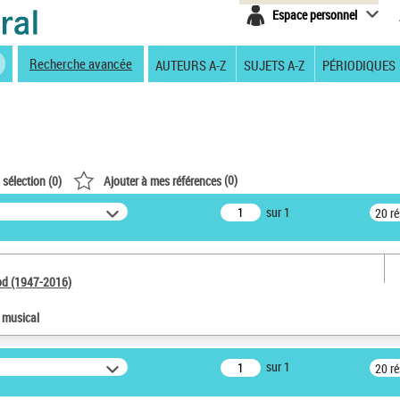
Espace personnel
Recherche avancée
AUTEURS A-Z
SUJETS A-Z
PÉRIODIQUES
(
0
)
 sélection (
0
)
Ajouter à mes références
sur 1
20 r
od (1947-2016)
e musical
sur 1
20 r