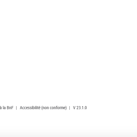
 à la BnF
|
Accessibilité (non conforme)
|
V 23.1.0