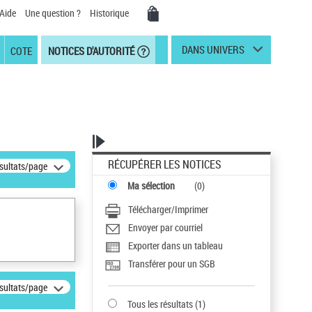
Aide
Une question ?
Historique
DANS UNIVERS
COTE
NOTICES D'AUTORITÉ
RÉCUPÉRER LES NOTICES
ésultats/page
Ma sélection
(
0
)
Télécharger/Imprimer
Envoyer par courriel
Exporter dans un tableau
Transférer pour un SGB
ésultats/page
Tous les résultats
(
1
)