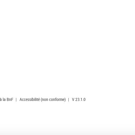
 à la BnF
|
Accessibilité (non conforme)
|
V 23.1.0