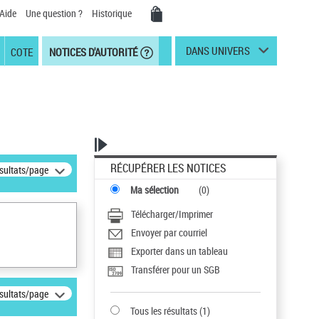
Aide
Une question ?
Historique
DANS UNIVERS
COTE
NOTICES D'AUTORITÉ
RÉCUPÉRER LES NOTICES
ésultats/page
Ma sélection
(
0
)
Télécharger/Imprimer
Envoyer par courriel
Exporter dans un tableau
Transférer pour un SGB
ésultats/page
Tous les résultats
(
1
)