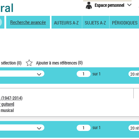
Espace personnel
Recherche avancée
AUTEURS A-Z
SUJETS A-Z
PÉRIODIQUES
(
0
)
 sélection (
0
)
Ajouter à mes références
sur 1
20 r
a (1947-2014)
 guitare]
e musical
sur 1
20 r