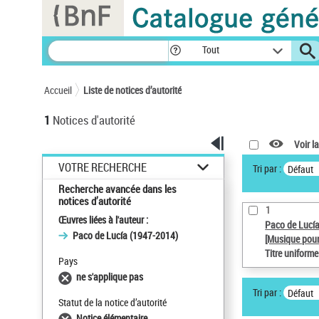
Panneau de gestion des cookies
Tout
Accueil
Liste de notices d’autorité
1
Notices d'autorité
Voir la
VOTRE RECHERCHE
Tri par :
Défaut
Recherche avancée dans les
notices d’autorité
1
Œuvres liées à l'auteur :
Paco de Lucí
Paco de Lucía (1947-2014)
[Musique pour
Titre uniform
Pays
ne s'applique pas
Tri par :
Défaut
Statut de la notice d’autorité
Notice élémentaire