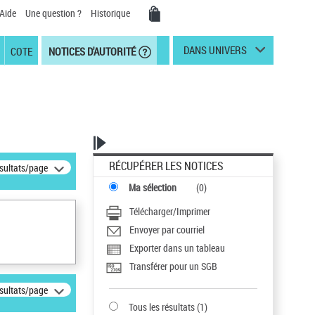
Aide
Une question ?
Historique
DANS UNIVERS
COTE
NOTICES D'AUTORITÉ
RÉCUPÉRER LES NOTICES
ésultats/page
Ma sélection
(
0
)
Télécharger/Imprimer
Envoyer par courriel
Exporter dans un tableau
Transférer pour un SGB
ésultats/page
Tous les résultats
(
1
)