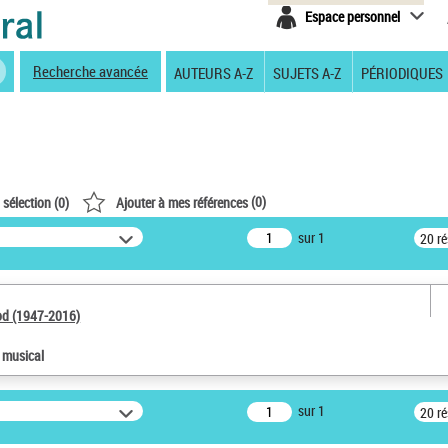
Espace personnel
Recherche avancée
AUTEURS A-Z
SUJETS A-Z
PÉRIODIQUES
(
0
)
 sélection (
0
)
Ajouter à mes références
sur 1
20 r
od (1947-2016)
e musical
sur 1
20 r