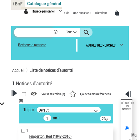
Panneau de gestion des cookies
Espace personnel
Aide
Une question ?
Historique
Tout
Recherche avancée
AUTRES RECHERCHES
Accueil
Liste de notices d’autorité
1
Notices d'autorité
Voir la sélection (
0
)
Ajouter à mes références
(
0
)
VOTRE RECHERCHE
RÉCUPÉRER
LES
Tri par :
Défaut
NOTICES
Recherche avancée dans les
sur 1
notices d’autorité
20
résultats/page
Œuvres liées à l'auteur :
1
Temperton, Rod (1947-2016)
Ma
Temperton, Rod (1947-2016)