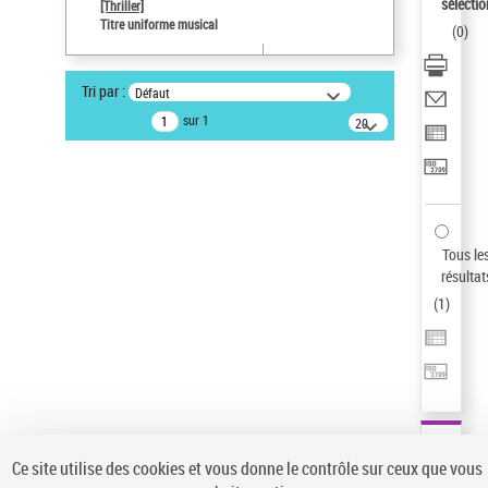
sélectio
[Thriller]
Auteur d’œuvre
Titre uniforme musical
(
0
)
Temperton, Rod (1947-2016)
Type de notice d'autorité
Tri par :
Défaut
Titre uniforme musical
sur 1
20
résultats/page
Pays
ne s'applique pas
Sauvegarder votre recherche
AFFINER
Tous le
Type de notice d'autorité
résultat
(
1
)
Œuvre
(1)
Titre uniforme musical
(1)
Statut de la notice d’autorité
Pays
Auteur d’œuvre
Ce site utilise des cookies et vous donne le contrôle sur ceux que vous