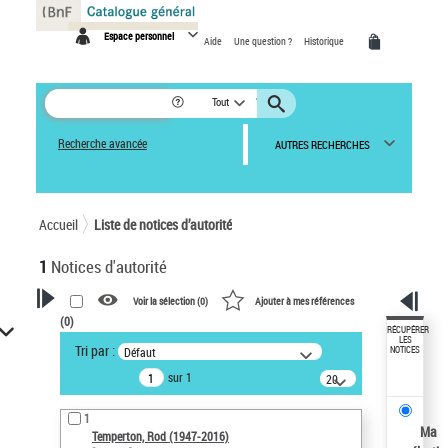
Panneau de gestion des cookies
Espace personnel
Aide
Une question ?
Historique
Tout
Recherche avancée
AUTRES RECHERCHES
Accueil
Liste de notices d’autorité
1
Notices d'autorité
Voir la sélection (
0
)
Ajouter à mes références
(
0
)
VOTRE RECHERCHE
RÉCUPÉRER
LES
Tri par :
Défaut
NOTICES
Recherche avancée dans les
sur 1
notices d’autorité
20
résultats/page
Œuvres liées à l'auteur :
1
Temperton, Rod (1947-2016)
Ma
Temperton, Rod (1947-2016)