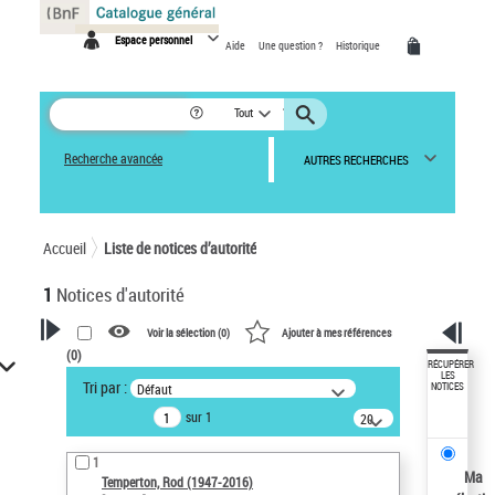
Panneau de gestion des cookies
Espace personnel
Aide
Une question ?
Historique
Tout
Recherche avancée
AUTRES RECHERCHES
Accueil
Liste de notices d’autorité
1
Notices d'autorité
Voir la sélection (
0
)
Ajouter à mes références
(
0
)
VOTRE RECHERCHE
RÉCUPÉRER
LES
Tri par :
Défaut
NOTICES
Recherche avancée dans les
sur 1
notices d’autorité
20
résultats/page
Œuvres liées à l'auteur :
1
Temperton, Rod (1947-2016)
Ma
Temperton, Rod (1947-2016)