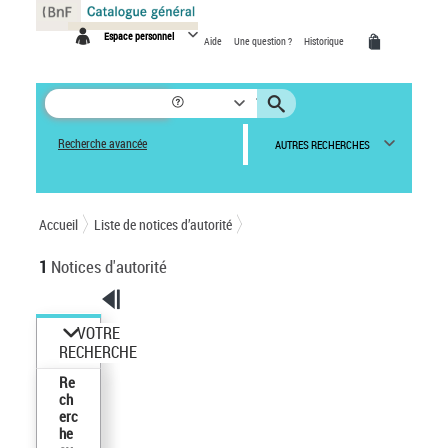
Panneau de gestion des cookies
Espace personnel
Aide
Une question ?
Historique
Recherche avancée
AUTRES RECHERCHES
Accueil
Liste de notices d’autorité
1
Notices d'autorité
VOTRE
RECHERCHE
Re
ch
erc
he