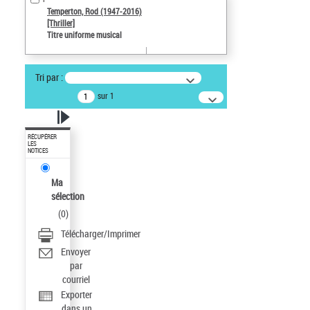
Temperton, Rod (1947-2016)
[Thriller]
Titre uniforme musical
Tri par :
sur 1
RÉCUPÉRER
LES
NOTICES
Ma
sélection
(
0
)
Télécharger/Imprimer
Envoyer
par
courriel
Exporter
dans un