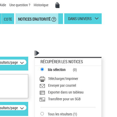
Aide
Une question ?
Historique
DANS UNIVERS
COTE
NOTICES D'AUTORITÉ
RÉCUPÉRER LES NOTICES
ésultats/page
Ma sélection
(
0
)
Télécharger/Imprimer
Envoyer par courriel
Exporter dans un tableau
Transférer pour un SGB
ésultats/page
Tous les résultats
(
1
)