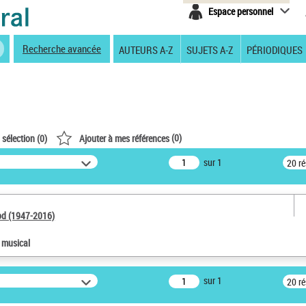
Espace personnel
Recherche avancée
AUTEURS A-Z
SUJETS A-Z
PÉRIODIQUES
(
0
)
 sélection (
0
)
Ajouter à mes références
sur 1
20 r
od (1947-2016)
e musical
sur 1
20 r