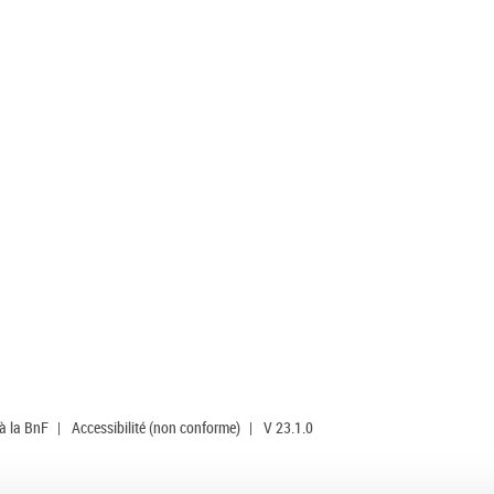
 à la BnF
|
Accessibilité (non conforme)
|
V 23.1.0