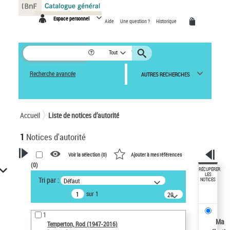
Panneau de gestion des cookies
Espace personnel
Aide
Une question ?
Historique
Tout
Recherche avancée
AUTRES RECHERCHES
Accueil
Liste de notices d’autorité
1
Notices d'autorité
Voir la sélection (
0
)
Ajouter à mes références
(
0
)
VOTRE RECHERCHE
RÉCUPÉRER
LES
Tri par :
Défaut
NOTICES
Recherche avancée dans les
sur 1
notices d’autorité
20
résultats/page
Œuvres liées à l'auteur :
1
Temperton, Rod (1947-2016)
Ma
Temperton, Rod (1947-2016)