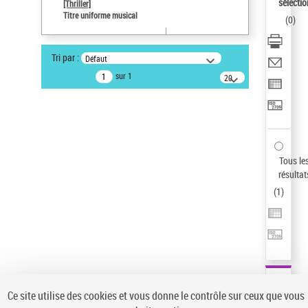
Sauvegarder votre recherche
sélectio
[Thriller]
Titre uniforme musical
(
0
)
AFFINER
Type de notice d'autorité
Tri par :
Défaut
Œuvre
(1)
sur 1
20
résultats/page
Titre uniforme musical
(1)
Statut de la notice d’autorité
Pays
Auteur d’œuvre
Tous le
résultat
(
1
)
Ce site utilise des cookies et vous donne le contrôle sur ceux que vous