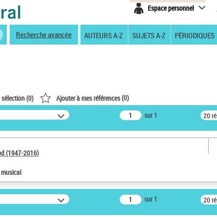
Espace personnel
Recherche avancée
AUTEURS A-Z
SUJETS A-Z
PÉRIODIQUES
(
0
)
 sélection (
0
)
Ajouter à mes références
sur 1
20 r
od (1947-2016)
e musical
sur 1
20 r