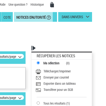
Aide
Une question ?
Historique
DANS UNIVERS
COTE
NOTICES D'AUTORITÉ
RÉCUPÉRER LES NOTICES
ésultats/page
Ma sélection
(
0
)
Télécharger/Imprimer
Envoyer par courriel
Exporter dans un tableau
Transférer pour un SGB
ésultats/page
Tous les résultats
(
1
)