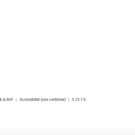
 à la BnF
|
Accessibilité (non conforme)
|
V 23.1.0