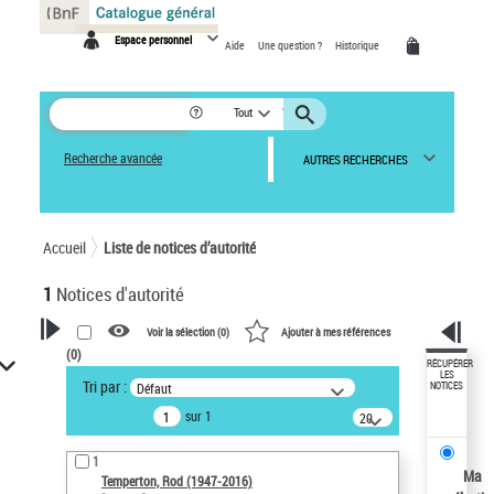
Panneau de gestion des cookies
Espace personnel
Aide
Une question ?
Historique
Tout
Recherche avancée
AUTRES RECHERCHES
Accueil
Liste de notices d’autorité
1
Notices d'autorité
Voir la sélection (
0
)
Ajouter à mes références
(
0
)
VOTRE RECHERCHE
RÉCUPÉRER
LES
Tri par :
Défaut
NOTICES
Recherche avancée dans les
sur 1
notices d’autorité
20
résultats/page
Œuvres liées à l'auteur :
1
Temperton, Rod (1947-2016)
Ma
Temperton, Rod (1947-2016)