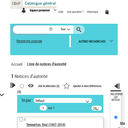
Panneau de gestion des cookies
Espace personnel
Aide
Une question ?
Historique
Tout
Recherche avancée
AUTRES RECHERCHES
Accueil
Liste de notices d’autorité
1
Notices d'autorité
Voir la sélection (
0
)
Ajouter à mes références
(
0
)
VOTRE RECHERCHE
RÉCUPÉRER
LES
Tri par :
Défaut
NOTICES
Recherche avancée dans les
sur 1
notices d’autorité
20
résultats/page
Œuvres liées à l'auteur :
1
Temperton, Rod (1947-2016)
Ma
Temperton, Rod (1947-2016)