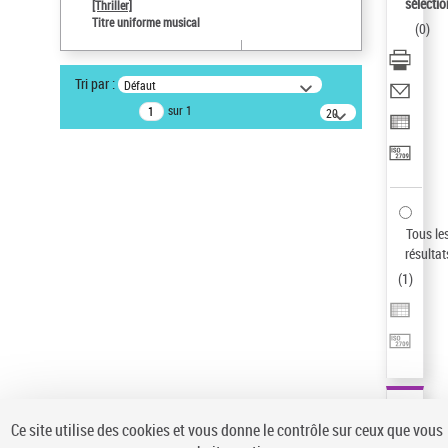
sélectio
[Thriller]
Pays
Titre uniforme musical
(
0
)
ne s'applique pas
Type de notice d'autorité
Tri par :
Défaut
Œuvre
sur 1
20
résultats/page
Statut de la notice d’autorité
Notice élémentaire
Sauvegarder votre recherche
AFFINER
Tous le
Type de notice d'autorité
résultat
(
1
)
Œuvre
(1)
Titre uniforme musical
(1)
Statut de la notice d’autorité
Pays
Auteur d’œuvre
Ce site utilise des cookies et vous donne le contrôle sur ceux que vous