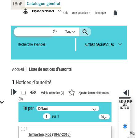
Panneau de gestion des cookies
Espace personnel
Aide
Une question ?
Historique
Tout
Recherche avancée
AUTRES RECHERCHES
Accueil
Liste de notices d’autorité
1
Notices d'autorité
Voir la sélection (
0
)
Ajouter à mes références
(
0
)
VOTRE RECHERCHE
RÉCUPÉRER
LES
Tri par :
Défaut
NOTICES
Recherche avancée dans les
sur 1
notices d’autorité
20
résultats/page
Œuvres liées à l'auteur :
1
Temperton, Rod (1947-2016)
Ma
Temperton, Rod (1947-2016)