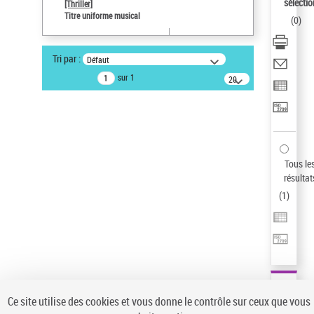
sélectio
[Thriller]
Pays
Titre uniforme musical
(
0
)
ne s'applique pas
Auteur d’œuvre
Tri par :
Défaut
Temperton, Rod (1947-2016)
sur 1
20
résultats/page
Type de notice d'autorité
Titre uniforme musical
Sauvegarder votre recherche
AFFINER
Tous le
Type de notice d'autorité
résultat
(
1
)
Œuvre
(1)
Titre uniforme musical
(1)
Statut de la notice d’autorité
Pays
Auteur d’œuvre
Ce site utilise des cookies et vous donne le contrôle sur ceux que vous