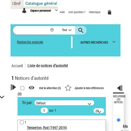
Panneau de gestion des cookies
Espace personnel
Aide
Une question ?
Historique
Tout
Recherche avancée
AUTRES RECHERCHES
Accueil
Liste de notices d’autorité
1
Notices d'autorité
Voir la sélection (
0
)
Ajouter à mes références
(
0
)
VOTRE RECHERCHE
RÉCUPÉRER
LES
Tri par :
Défaut
NOTICES
Recherche avancée dans les
sur 1
notices d’autorité
20
résultats/page
Œuvres liées à l'auteur :
1
Temperton, Rod (1947-2016)
Ma
Temperton, Rod (1947-2016)