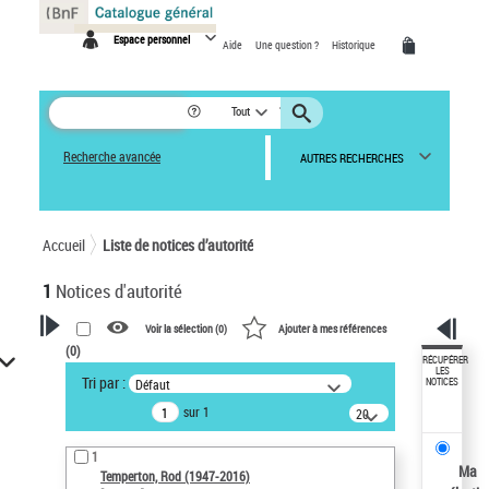
Panneau de gestion des cookies
Espace personnel
Aide
Une question ?
Historique
Tout
Recherche avancée
AUTRES RECHERCHES
Accueil
Liste de notices d’autorité
1
Notices d'autorité
Voir la sélection (
0
)
Ajouter à mes références
(
0
)
VOTRE RECHERCHE
RÉCUPÉRER
LES
Tri par :
Défaut
NOTICES
Recherche avancée dans les
sur 1
notices d’autorité
20
résultats/page
Œuvres liées à l'auteur :
1
Temperton, Rod (1947-2016)
Ma
Temperton, Rod (1947-2016)