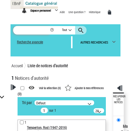
Panneau de gestion des cookies
Espace personnel
Aide
Une question ?
Historique
Tout
Recherche avancée
AUTRES RECHERCHES
Accueil
Liste de notices d’autorité
1
Notices d'autorité
Voir la sélection (
0
)
Ajouter à mes références
(
0
)
VOTRE RECHERCHE
RÉCUPÉRER
LES
Tri par :
Défaut
NOTICES
Recherche avancée dans les
sur 1
notices d’autorité
20
résultats/page
Œuvres liées à l'auteur :
1
Temperton, Rod (1947-2016)
Ma
Temperton, Rod (1947-2016)