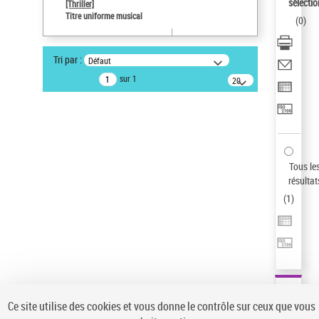
Sauvegarder votre recherche
sélectio
[Thriller]
Titre uniforme musical
(
0
)
AFFINER
Type de notice d'autorité
Tri par :
Défaut
Œuvre
(1)
sur 1
20
résultats/page
Titre uniforme musical
(1)
Statut de la notice d’autorité
Pays
Auteur d’œuvre
Tous le
résultat
(
1
)
Ce site utilise des cookies et vous donne le contrôle sur ceux que vous