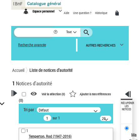
Panneau de gestion des cookies
Espace personnel
Aide
Une question ?
Historique
Tout
Recherche avancée
AUTRES RECHERCHES
Accueil
Liste de notices d’autorité
1
Notices d'autorité
Voir la sélection (
0
)
Ajouter à mes références
(
0
)
VOTRE RECHERCHE
RÉCUPÉRER
LES
Tri par :
Défaut
NOTICES
Recherche avancée dans les
sur 1
notices d’autorité
20
résultats/page
Œuvres liées à l'auteur :
1
Temperton, Rod (1947-2016)
Ma
Temperton, Rod (1947-2016)