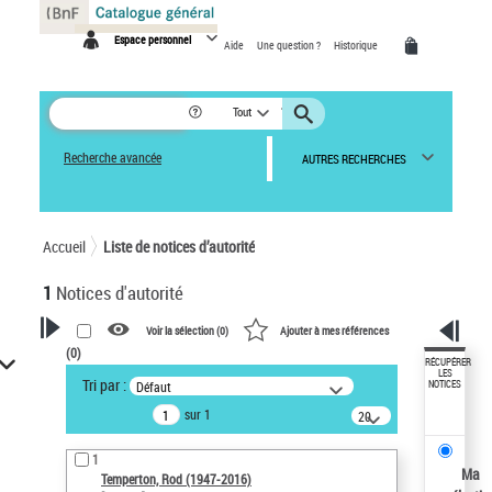
Panneau de gestion des cookies
Espace personnel
Aide
Une question ?
Historique
Tout
Recherche avancée
AUTRES RECHERCHES
Accueil
Liste de notices d’autorité
1
Notices d'autorité
Voir la sélection (
0
)
Ajouter à mes références
(
0
)
VOTRE RECHERCHE
RÉCUPÉRER
LES
Tri par :
Défaut
NOTICES
Recherche avancée dans les
sur 1
notices d’autorité
20
résultats/page
Œuvres liées à l'auteur :
1
Temperton, Rod (1947-2016)
Ma
Temperton, Rod (1947-2016)