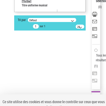
sélectio
[Thriller]
Auteur d’œuvre
Titre uniforme musical
(
0
)
Temperton, Rod (1947-2016)
Type de notice d'autorité
Tri par :
Défaut
Œuvre
sur 1
20
résultats/page
Statut de la notice d’autorité
Notice élémentaire
Sauvegarder votre recherche
AFFINER
Tous le
Type de notice d'autorité
résultat
(
1
)
Œuvre
(1)
Titre uniforme musical
(1)
Statut de la notice d’autorité
Pays
Auteur d’œuvre
Ce site utilise des cookies et vous donne le contrôle sur ceux que vous