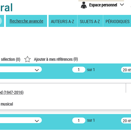
Espace personnel
Recherche avancée
AUTEURS A-Z
SUJETS A-Z
PÉRIODIQUES
(
0
)
 sélection (
0
)
Ajouter à mes références
sur 1
20 r
od (1947-2016)
e musical
sur 1
20 r