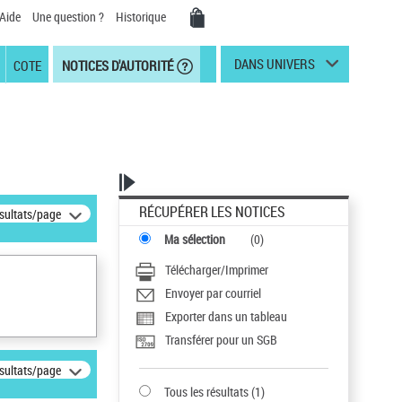
Aide
Une question ?
Historique
DANS UNIVERS
COTE
NOTICES D'AUTORITÉ
RÉCUPÉRER LES NOTICES
ésultats/page
Ma sélection
(
0
)
Télécharger/Imprimer
Envoyer par courriel
Exporter dans un tableau
Transférer pour un SGB
ésultats/page
Tous les résultats
(
1
)