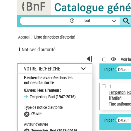
Panneau de gestion des cookies
Tout
Accueil
Liste de notices d’autorité
1
Notices d'autorité
Voir la
VOTRE RECHERCHE
Tri par :
Défaut
Recherche avancée dans les
notices d’autorité
1
Œuvres liées à l'auteur :
Temperton, R
Temperton, Rod (1947-2016)
[Thriller]
Titre uniform
Type de notice d'autorité
Œuvre
Tri par :
Défaut
Auteur d’œuvre
Temperton, Rod (1947-2016)