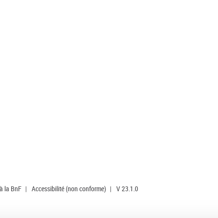
 à la BnF
|
Accessibilité (non conforme)
|
V 23.1.0