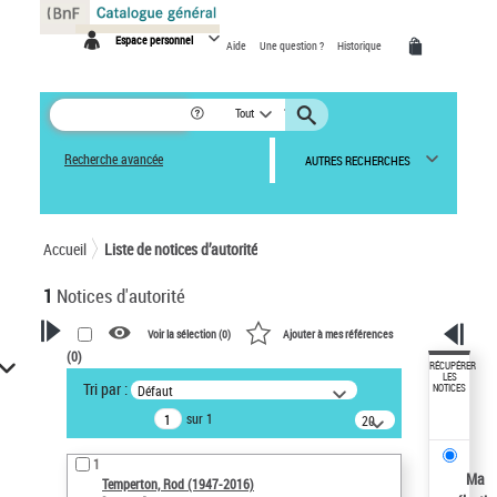
Panneau de gestion des cookies
Espace personnel
Aide
Une question ?
Historique
Tout
Recherche avancée
AUTRES RECHERCHES
Accueil
Liste de notices d’autorité
1
Notices d'autorité
Voir la sélection (
0
)
Ajouter à mes références
(
0
)
VOTRE RECHERCHE
RÉCUPÉRER
LES
Tri par :
Défaut
NOTICES
Recherche avancée dans les
sur 1
notices d’autorité
20
résultats/page
Œuvres liées à l'auteur :
1
Temperton, Rod (1947-2016)
Ma
Temperton, Rod (1947-2016)