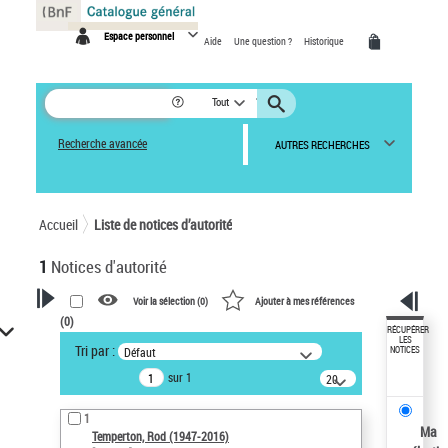
Panneau de gestion des cookies
Espace personnel
Aide
Une question ?
Historique
Tout
Recherche avancée
AUTRES RECHERCHES
Accueil
Liste de notices d’autorité
1
Notices d'autorité
Voir la sélection (
0
)
Ajouter à mes références
(
0
)
VOTRE RECHERCHE
RÉCUPÉRER
LES
Tri par :
Défaut
NOTICES
Recherche avancée dans les
sur 1
notices d’autorité
20
résultats/page
Œuvres liées à l'auteur :
1
Temperton, Rod (1947-2016)
Ma
Temperton, Rod (1947-2016)