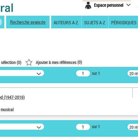
Espace personnel
Recherche avancée
AUTEURS A-Z
SUJETS A-Z
PÉRIODIQUES
(
0
)
 sélection (
0
)
Ajouter à mes références
sur 1
20 r
od (1947-2016)
e musical
sur 1
20 r