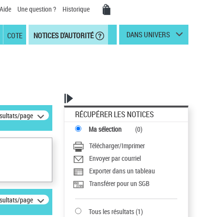
Aide
Une question ?
Historique
DANS UNIVERS
COTE
NOTICES D'AUTORITÉ
RÉCUPÉRER LES NOTICES
ésultats/page
Ma sélection
(
0
)
Télécharger/Imprimer
Envoyer par courriel
Exporter dans un tableau
Transférer pour un SGB
ésultats/page
Tous les résultats
(
1
)