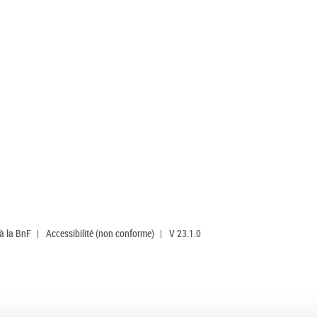
 à la BnF
|
Accessibilité (non conforme)
|
V 23.1.0