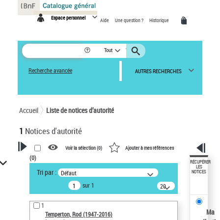
Panneau de gestion des cookies
Espace personnel
Aide
Une question ?
Historique
Tout
Recherche avancée
AUTRES RECHERCHES
Accueil
Liste de notices d’autorité
1
Notices d'autorité
Voir la sélection (
0
)
Ajouter à mes références
(
0
)
VOTRE RECHERCHE
RÉCUPÉRER
LES
Tri par :
Défaut
NOTICES
Recherche avancée dans les
sur 1
notices d’autorité
20
résultats/page
Œuvres liées à l'auteur :
1
Temperton, Rod (1947-2016)
Ma
Temperton, Rod (1947-2016)