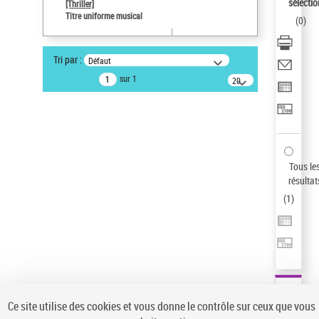
sélectio
[Thriller]
Pays
Titre uniforme musical
(
0
)
ne s'applique pas
Type de notice d'autorité
Tri par :
Défaut
Œuvre
sur 1
20
résultats/page
Auteur d’œuvre
Temperton, Rod (1947-2016)
Sauvegarder votre recherche
AFFINER
Tous le
Type de notice d'autorité
résultat
(
1
)
Œuvre
(1)
Titre uniforme musical
(1)
Statut de la notice d’autorité
Pays
Auteur d’œuvre
Ce site utilise des cookies et vous donne le contrôle sur ceux que vous