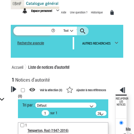
Panneau de gestion des cookies
Espace personnel
Aide
Une question ?
Historique
Tout
Recherche avancée
AUTRES RECHERCHES
Accueil
Liste de notices d’autorité
1
Notices d'autorité
Voir la sélection (
0
)
Ajouter à mes références
(
0
)
VOTRE RECHERCHE
RÉCUPÉRER
LES
Tri par :
Défaut
NOTICES
Recherche avancée dans les
sur 1
notices d’autorité
20
résultats/page
Œuvres liées à l'auteur :
1
Temperton, Rod (1947-2016)
Ma
Temperton, Rod (1947-2016)