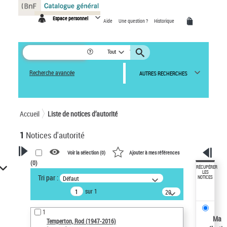
Panneau de gestion des cookies
Espace personnel
Aide
Une question ?
Historique
Tout
Recherche avancée
AUTRES RECHERCHES
Accueil
Liste de notices d’autorité
1
Notices d'autorité
Voir la sélection (
0
)
Ajouter à mes références
(
0
)
VOTRE RECHERCHE
RÉCUPÉRER
LES
Tri par :
Défaut
NOTICES
Recherche avancée dans les
sur 1
notices d’autorité
20
résultats/page
Œuvres liées à l'auteur :
1
Temperton, Rod (1947-2016)
Ma
Temperton, Rod (1947-2016)