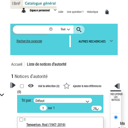
Panneau de gestion des cookies
Espace personnel
Aide
Une question ?
Historique
Tout
Recherche avancée
AUTRES RECHERCHES
Accueil
Liste de notices d’autorité
1
Notices d'autorité
Voir la sélection (
0
)
Ajouter à mes références
(
0
)
VOTRE RECHERCHE
RÉCUPÉRER
LES
Tri par :
Défaut
NOTICES
Recherche avancée dans les
sur 1
notices d’autorité
20
résultats/page
Œuvres liées à l'auteur :
1
Temperton, Rod (1947-2016)
Ma
Temperton, Rod (1947-2016)