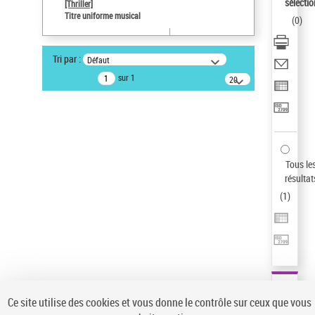
sélectio
[Thriller]
Pays
Titre uniforme musical
(
0
)
ne s'applique pas
Sauvegarder votre recherche
Tri par :
Défaut
AFFINER
sur 1
20
résultats/page
Type de notice d'autorité
Œuvre
(1)
Titre uniforme musical
(1)
Statut de la notice d’autorité
Tous le
résultat
Pays
(
1
)
Auteur d’œuvre
Ce site utilise des cookies et vous donne le contrôle sur ceux que vous