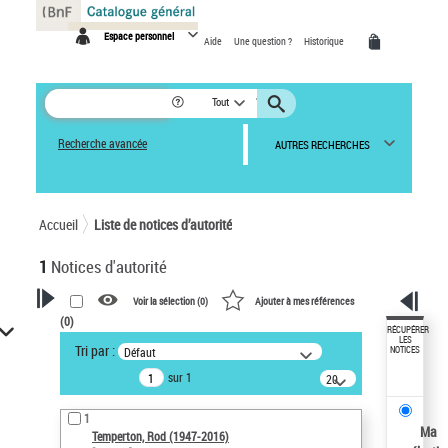
Panneau de gestion des cookies
Espace personnel
Aide
Une question ?
Historique
Tout
Recherche avancée
AUTRES RECHERCHES
Accueil
Liste de notices d’autorité
1
Notices d'autorité
Voir la sélection (
0
)
Ajouter à mes références
(
0
)
VOTRE RECHERCHE
RÉCUPÉRER
LES
Tri par :
Défaut
NOTICES
Recherche avancée dans les
sur 1
notices d’autorité
20
résultats/page
Œuvres liées à l'auteur :
1
Temperton, Rod (1947-2016)
Ma
Temperton, Rod (1947-2016)