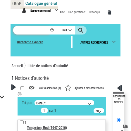
Panneau de gestion des cookies
Espace personnel
Aide
Une question ?
Historique
Tout
Recherche avancée
AUTRES RECHERCHES
Accueil
Liste de notices d’autorité
1
Notices d'autorité
Voir la sélection (
0
)
Ajouter à mes références
(
0
)
VOTRE RECHERCHE
RÉCUPÉRER
LES
Tri par :
Défaut
NOTICES
Recherche avancée dans les
sur 1
notices d’autorité
20
résultats/page
Œuvres liées à l'auteur :
1
Temperton, Rod (1947-2016)
Ma
Temperton, Rod (1947-2016)