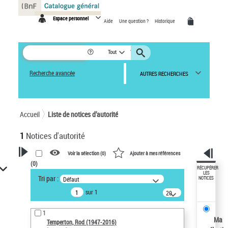
Panneau de gestion des cookies
Espace personnel
Aide
Une question ?
Historique
Tout
Recherche avancée
AUTRES RECHERCHES
Accueil
Liste de notices d’autorité
1
Notices d'autorité
Voir la sélection (
0
)
Ajouter à mes références
(
0
)
VOTRE RECHERCHE
RÉCUPÉRER
LES
Tri par :
Défaut
NOTICES
Recherche avancée dans les
sur 1
notices d’autorité
20
résultats/page
Œuvres liées à l'auteur :
1
Temperton, Rod (1947-2016)
Ma
Temperton, Rod (1947-2016)