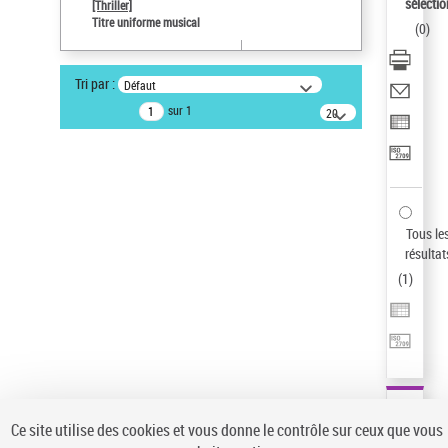
Sauvegarder votre recherche
sélectio
[Thriller]
Titre uniforme musical
(
0
)
AFFINER
Type de notice d'autorité
Tri par :
Défaut
Œuvre
(1)
sur 1
20
résultats/page
Titre uniforme musical
(1)
Statut de la notice d’autorité
Pays
Auteur d’œuvre
Tous le
résultat
(
1
)
Ce site utilise des cookies et vous donne le contrôle sur ceux que vous