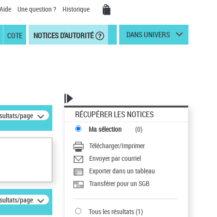
Aide
Une question ?
Historique
DANS UNIVERS
COTE
NOTICES D'AUTORITÉ
RÉCUPÉRER LES NOTICES
ésultats/page
Ma sélection
(
0
)
Télécharger/Imprimer
Envoyer par courriel
Exporter dans un tableau
Transférer pour un SGB
ésultats/page
Tous les résultats
(
1
)