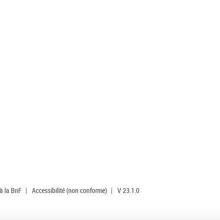
 à la BnF
|
Accessibilité (non conforme)
|
V 23.1.0