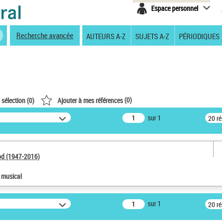
Espace personnel
Recherche avancée
AUTEURS A-Z
SUJETS A-Z
PÉRIODIQUES
(
0
)
 sélection (
0
)
Ajouter à mes références
sur 1
20 r
od (1947-2016)
e musical
sur 1
20 r