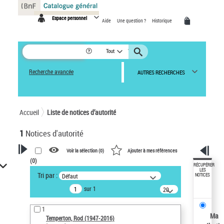
Panneau de gestion des cookies
Espace personnel
Aide
Une question ?
Historique
Tout
Recherche avancée
AUTRES RECHERCHES
Accueil
Liste de notices d’autorité
1
Notices d'autorité
Voir la sélection (
0
)
Ajouter à mes références
(
0
)
VOTRE RECHERCHE
RÉCUPÉRER
LES
Tri par :
Défaut
NOTICES
Recherche avancée dans les
sur 1
notices d’autorité
20
résultats/page
Œuvres liées à l'auteur :
1
Temperton, Rod (1947-2016)
Ma
Temperton, Rod (1947-2016)