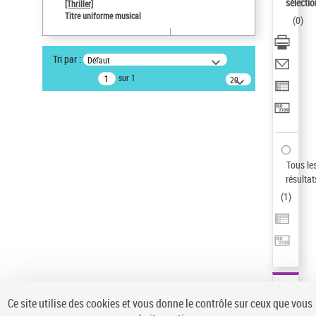
sélectio
[Thriller]
Auteur d’œuvre
Titre uniforme musical
(
0
)
Temperton, Rod (1947-2016)
Type de notice d'autorité
Tri par :
Défaut
Œuvre
sur 1
20
résultats/page
Statut de la notice d’autorité
Notice élémentaire
Sauvegarder votre recherche
AFFINER
Tous le
Type de notice d'autorité
résultat
(
1
)
Œuvre
(1)
Titre uniforme musical
(1)
Statut de la notice d’autorité
Pays
Auteur d’œuvre
Ce site utilise des cookies et vous donne le contrôle sur ceux que vous