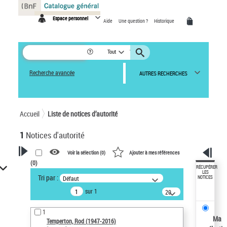
Panneau de gestion des cookies
Espace personnel
Aide
Une question ?
Historique
Tout
Recherche avancée
AUTRES RECHERCHES
Accueil
Liste de notices d’autorité
1
Notices d'autorité
Voir la sélection (
0
)
Ajouter à mes références
(
0
)
VOTRE RECHERCHE
RÉCUPÉRER
LES
Tri par :
Défaut
NOTICES
Recherche avancée dans les
sur 1
notices d’autorité
20
résultats/page
Œuvres liées à l'auteur :
1
Temperton, Rod (1947-2016)
Ma
Temperton, Rod (1947-2016)