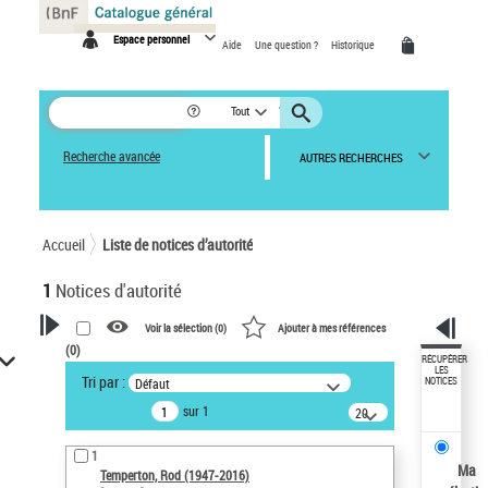
Panneau de gestion des cookies
Espace personnel
Aide
Une question ?
Historique
Tout
Recherche avancée
AUTRES RECHERCHES
Accueil
Liste de notices d’autorité
1
Notices d'autorité
Voir la sélection (
0
)
Ajouter à mes références
(
0
)
VOTRE RECHERCHE
RÉCUPÉRER
LES
Tri par :
Défaut
NOTICES
Recherche avancée dans les
sur 1
notices d’autorité
20
résultats/page
Œuvres liées à l'auteur :
1
Temperton, Rod (1947-2016)
Ma
Temperton, Rod (1947-2016)