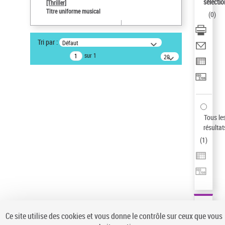
sélectio
[Thriller]
Auteur d’œuvre
Titre uniforme musical
(
0
)
Temperton, Rod (1947-2016)
Pays
Tri par :
Défaut
ne s'applique pas
sur 1
20
résultats/page
Type de notice d'autorité
Titre uniforme musical
Sauvegarder votre recherche
AFFINER
Tous le
Type de notice d'autorité
résultat
(
1
)
Œuvre
(1)
Titre uniforme musical
(1)
Statut de la notice d’autorité
Pays
Auteur d’œuvre
Ce site utilise des cookies et vous donne le contrôle sur ceux que vous