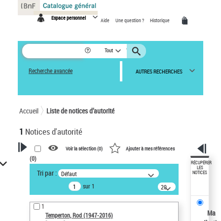
Panneau de gestion des cookies
Espace personnel
Aide
Une question ?
Historique
Tout
Recherche avancée
AUTRES RECHERCHES
Accueil
Liste de notices d’autorité
1
Notices d'autorité
Voir la sélection (
0
)
Ajouter à mes références
(
0
)
VOTRE RECHERCHE
RÉCUPÉRER
LES
Tri par :
Défaut
NOTICES
Recherche avancée dans les
sur 1
notices d’autorité
20
résultats/page
Œuvres liées à l'auteur :
1
Temperton, Rod (1947-2016)
Ma
Temperton, Rod (1947-2016)