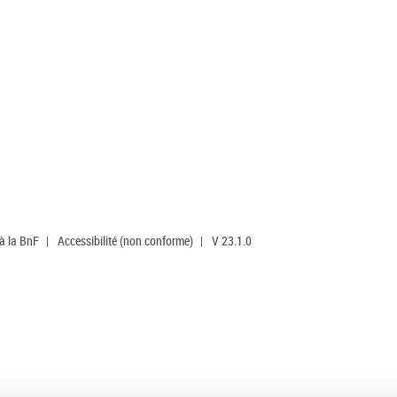
 à la BnF
|
Accessibilité (non conforme)
|
V 23.1.0