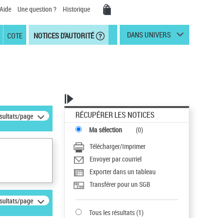
Aide
Une question ?
Historique
DANS UNIVERS
COTE
NOTICES D'AUTORITÉ
RÉCUPÉRER LES NOTICES
ésultats/page
Ma sélection
(
0
)
Télécharger/Imprimer
Envoyer par courriel
Exporter dans un tableau
Transférer pour un SGB
ésultats/page
Tous les résultats
(
1
)