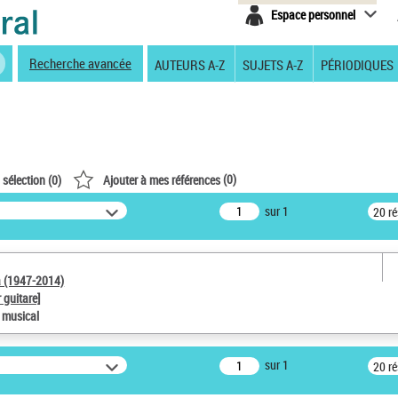
Espace personnel
Recherche avancée
AUTEURS A-Z
SUJETS A-Z
PÉRIODIQUES
(
0
)
 sélection (
0
)
Ajouter à mes références
sur 1
20 r
a (1947-2014)
 guitare]
e musical
sur 1
20 r