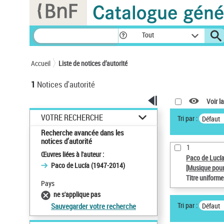
Panneau de gestion des cookies
Tout
Accueil
Liste de notices d’autorité
1
Notices d'autorité
Voir la
VOTRE RECHERCHE
Tri par :
Défaut
Recherche avancée dans les
notices d’autorité
1
Œuvres liées à l'auteur :
Paco de Lucí
Paco de Lucía (1947-2014)
[Musique pour
Titre uniform
Pays
ne s'applique pas
Tri par :
Défaut
Sauvegarder votre recherche